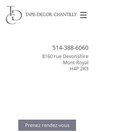
514-388-
6060
8160 rue Devonshire
Mont-Royal
H4P 2K3
Tout pour l’embellissement de votre
intérieur!
Découvrez notre sélection de revêtement
de sol, de décoration et d’habillage de
fenêtres.
Prenez rendez-vous