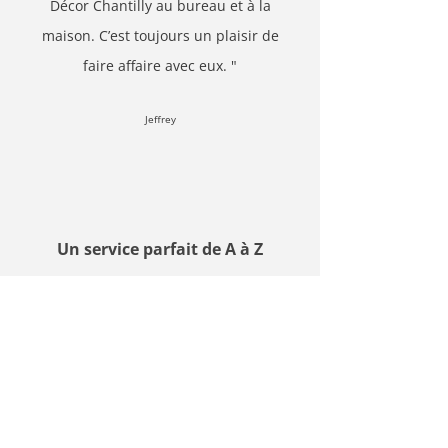
Décor Chantilly au bureau et à la
maison. C’est toujours un plaisir de
faire affaire avec eux. "
Jeffrey
Un service parfait de A à Z
" Un service parfait de A à Z : un
personnel amical et renseigné, une
excellente sélection de produits, une
livraison dans les temps et des prix
concurrentiels. Satisfaction complète –
j’ai déjà fait appel à eux deux fois! "